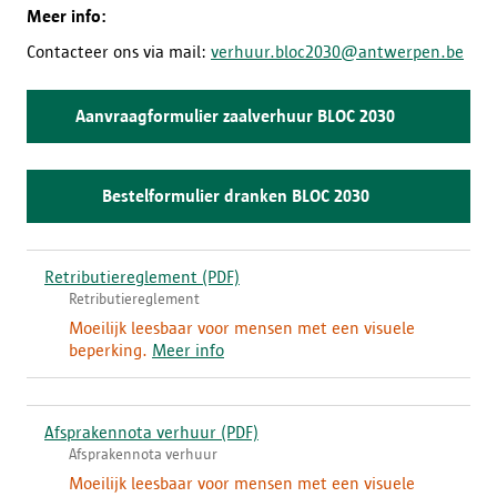
Meer info:
Contacteer ons via mail:
verhuur.bloc2030@antwerpen.be
Aanvraagformulier zaalverhuur BLOC 2030
(
e
x
Bestelformulier dranken BLOC 2030
(
t
e
e
x
r
Retributiereglement
(PDF)
(
t
n
Retributiereglement
d
e
e
o
Moeilijk leesbaar voor mensen met een visuele
r
l
w
beperking.
Meer info
n
n
i
l
e
n
o
l
k
Afsprakennota verhuur
(PDF)
a
(
i
)
Afsprakennota verhuur
d
d
n
,
o
Moeilijk leesbaar voor mensen met een visuele