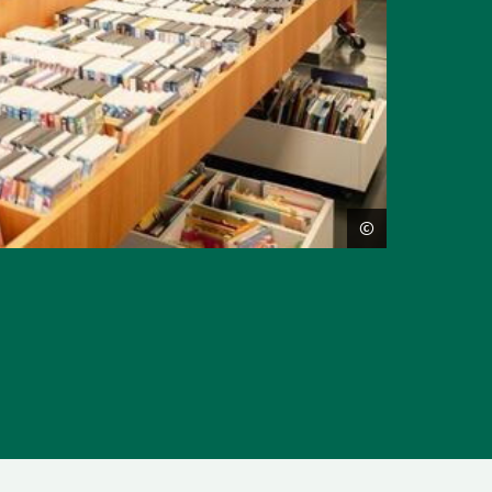
©
Copyright:
Tom Cornille